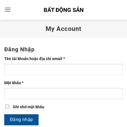
Bỏ
BẤT ĐỘNG SẢN
qua
nội
dung
My Account
Đăng Nhập
Bắt
Tên tài khoản hoặc địa chỉ email
*
buộc
Bắt
Mật khẩu
*
buộc
Ghi nhớ mật khẩu
Đăng nhập