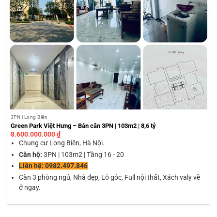
3PN | Long Biên
Green Park Việt Hưng – Bán căn 3PN | 103m2 | 8,6 tỷ
8.600.000.000
₫
Chung cư Long Biên, Hà Nội.
Căn hộ:
3PN | 103m2 | Tầng 16 - 20
Liên hệ: 0982.497.846
Căn 3 phòng ngủ, Nhà đẹp, Lô góc, Full nội thất, Xách valy về
ở ngay.