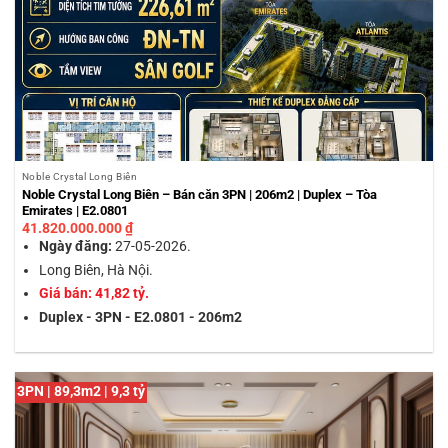
Noble Crystal Long Biên
Noble Crystal Long Biên – Bán căn 3PN | 206m2 | Duplex – Tòa
Emirates | E2.0801
41.820.000.000
₫
Ngày đăng:
27-05-2026.
Long Biên, Hà Nội.
Giá bán: 41,82 tỷ.
Duplex - 3PN - E2.0801 - 206m2
3PN | 89,3m2 | 9,3 tỷ