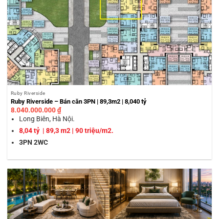
Ruby Riverside
Ruby Riverside – Bán căn 3PN | 89,3m2 | 8,040 tỷ
8.040.000.000
₫
Long Biên, Hà Nội.
8,04 tỷ | 89,3 m2 | 90 triệu/m2.
3PN 2WC