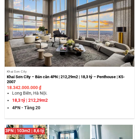
Khai Sơn City
Khai Sơn City – Bán căn 4PN | 212,29m2 | 18,3 tỷ – Penthouse | K5-
2007
18.342.000.000
₫
Long Biên, Hà Nội.
18,3 tỷ | 212,29m2
4PN - Tầng 20
3PN | 103m2 | 8,6 tỷ