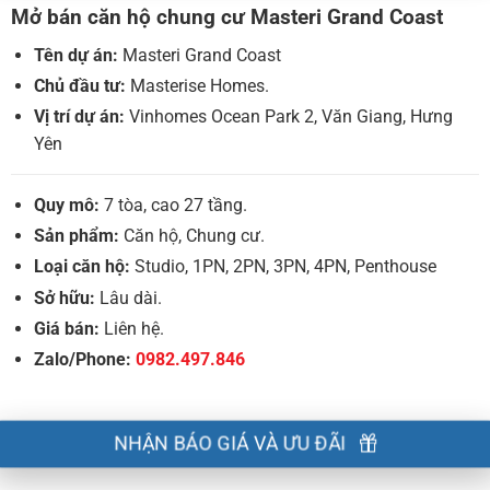
Mở bán căn hộ chung cư Masteri Grand Coast
Tên dự án:
Masteri Grand Coast
Chủ đầu tư:
Masterise Homes.
Vị trí dự án:
Vinhomes Ocean Park 2, Văn Giang, Hưng
Yên
Quy mô:
7 tòa, cao 27 tầng.
Sản phẩm:
Căn hộ, Chung cư.
Loại căn hộ:
Studio, 1PN, 2PN, 3PN, 4PN, Penthouse
Sở hữu:
Lâu dài.
Giá bán:
Liên hệ.
Zalo/Phone:
0982.497.846
NHẬN BÁO GIÁ VÀ ƯU ĐÃI