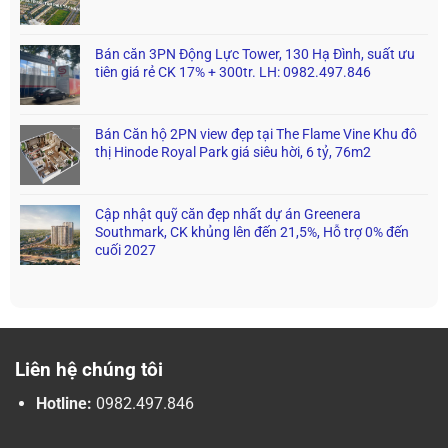
Bán căn 3PN Động Lực Tower, 130 Hạ Đình, suất ưu
tiên giá rẻ CK 17% + 300tr. LH: 0982.497.846
Bán Căn hộ 2PN view đẹp tại The Flame Vine Khu đô
thị Hinode Royal Park giá siêu hời, 6 tỷ, 76m2
Cập nhật quỹ căn đẹp nhất dự án Greenera
Southmark, CK khủng lên đến 21,5%, Hỗ trợ 0% đến
cuối 2027
Liên hệ chúng tôi
Hotline:
0982.497.846