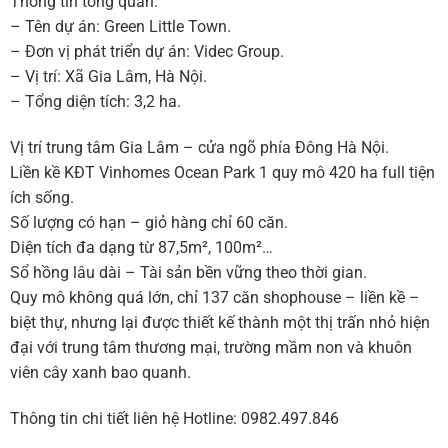
Thông tin tổng quan.
– Tên dự án: Green Little Town.
– Đơn vị phát triển dự án: Videc Group.
– Vị trí: Xã Gia Lâm, Hà Nội.
– Tổng diện tích: 3,2 ha.
Vị trí trung tâm Gia Lâm – cửa ngõ phía Đông Hà Nội.
Liền kề KĐT Vinhomes Ocean Park 1 quy mô 420 ha full tiện
ích sống.
Số lượng có hạn – giỏ hàng chỉ 60 căn.
Diện tích đa dạng từ 87,5m², 100m²…
Sổ hồng lâu dài – Tài sản bền vững theo thời gian.
Quy mô không quá lớn, chỉ 137 căn shophouse – liền kề –
biệt thự, nhưng lại được thiết kế thành một thị trấn nhỏ hiện
đại với trung tâm thương mại, trường mầm non và khuôn
viên cây xanh bao quanh.
Thông tin chi tiết liên hệ Hotline: 0982.497.846