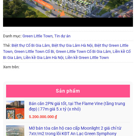
Danh mục:
Green Little Town
,
Tin dự án
Thẻ:
Biệt thự Cổ Bi Gia Lâm
,
Biệt thự Gia Lâm Hà Nội
,
Biệt thự Green Little
Town
,
Green Little Town Cổ Bi
,
Green Little Town Cổ Bi Gia Lâm
,
Liền kề Cổ
Bi Gia Lâm
,
Liền kề Gia Lâm Hà Nội
,
Liền kề Green Little Town
Xem trên:
Sản phẩm
Bán căn 2PN giá tốt, tại The Flame Vine (tầng trung
đẹp) | 77m giá 5.x tỷ (x nhỏ)
5.200.000.000
₫
Mở bán tòa căn hộ cao cấp Moonlight 2 giá chỉ từ
7xtr/m2 trong lõi KĐT An Lạc Green Symphony