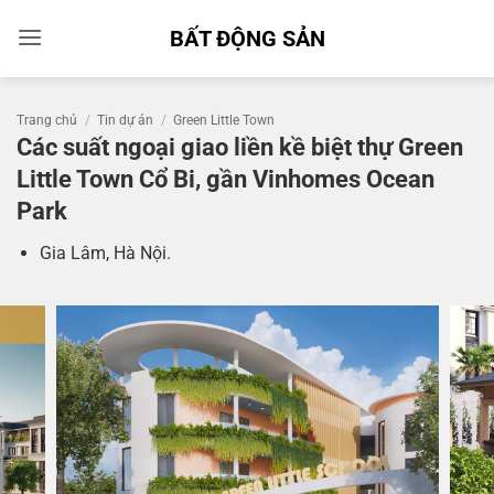
Bỏ
BẤT ĐỘNG SẢN
qua
nội
dung
Trang chủ
/
Tin dự án
/
Green Little Town
Các suất ngoại giao liền kề biệt thự Green
Little Town Cổ Bi, gần Vinhomes Ocean
Park
Gia Lâm, Hà Nội.