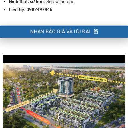
Hình thức sở hữu:
Sổ đỏ lâu dài.
Liên hệ: 0982497846
NHẬN BÁO GIÁ VÀ ƯU ĐÃI